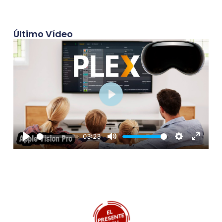
Último Vídeo
Play
03:23
Play
Mute
Settings
Enter
fullscre