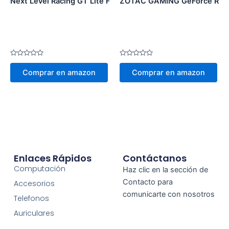
Next Level Racing GT Lite Foldable Simulator
ZOTAC GAMING GeForce RTX
Valorado
Valorado
en
en
Comprar en amazon
Comprar en amazon
0
0
de
de
5
5
Enlaces Rápidos
Contáctanos
Computación
Haz clic en la sección de
Contacto para
Accesorios
comunicarte con nosotros
Telefonos
Auriculares