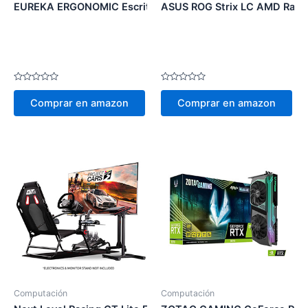
EUREKA ERGONOMIC Escritorio de juegos RGB
ASUS ROG Strix LC AMD Rade
Valorado
Valorado
en
en
Comprar en amazon
Comprar en amazon
0
0
de
de
5
5
Computación
Computación