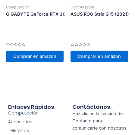
Computación
Computación
GIGABYTE GeForce RTX 3060 Ti Gaming OC PRO
ASUS ROG Strix G15 (2021) 15
Valorado
Valorado
en
en
Comprar en amazon
Comprar en amazon
0
0
de
de
5
5
Enlaces Rápidos
Contáctanos
Computación
Haz clic en la sección de
Contacto para
Accesorios
comunicarte con nosotros
Telefonos