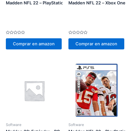
Madden NFL 22 – PlayStation 4
Madden NFL 22 – Xbox One
Valorado
Valorado
en
en
Comprar en amazon
Comprar en amazon
0
0
de
de
5
5
Software
Software