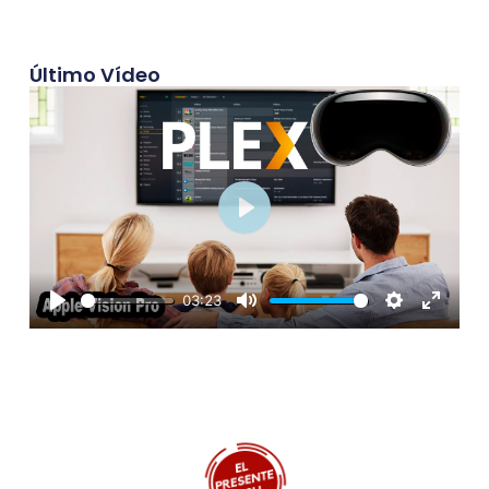
Último Vídeo
Play
03:23
Play
Mute
Settings
Enter
fullscre