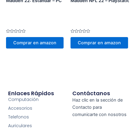
Madden 22: Estándar – PC
Madden NFL 22 – PlayStation 
Valorado
Valorado
en
en
Comprar en amazon
Comprar en amazon
0
0
de
de
5
5
Enlaces Rápidos
Contáctanos
Computación
Haz clic en la sección de
Contacto para
Accesorios
comunicarte con nosotros
Telefonos
Auriculares