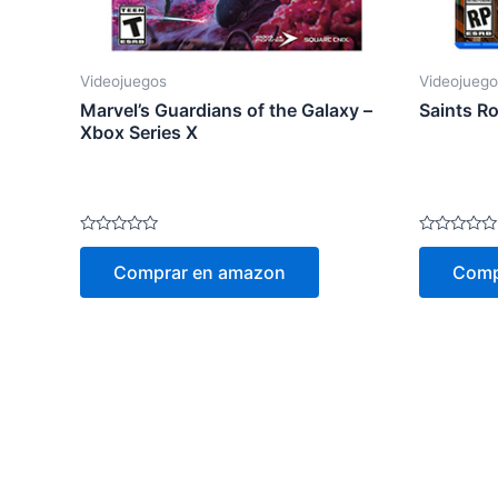
Videojuegos
Videojuego
Marvel’s Guardians of the Galaxy –
Saints R
Xbox Series X
Valorado
Valorado
en
en
Comprar en amazon
Comp
0
0
de
de
5
5