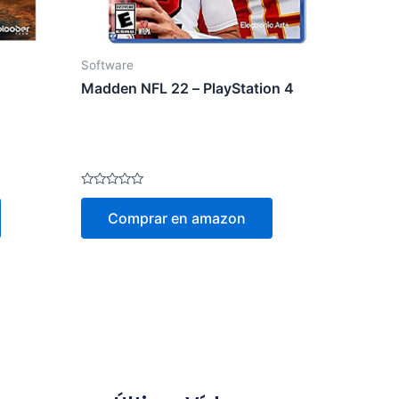
Software
Madden NFL 22 – PlayStation 4
Valorado
en
Comprar en amazon
0
de
5