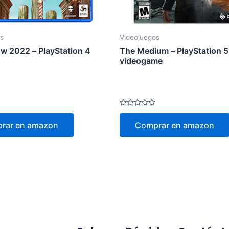
s
Videojuegos
ow 2022 – PlayStation 4
The Medium – PlayStation 5
videogame
Valorado
en
rar en amazon
Comprar en amazon
0
de
5