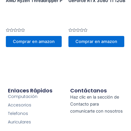
AMD Ryzen Threadripper PRO 3995WX
GeForce RTX 3080 Ti 12GB Fo
Valorado
Valorado
en
en
Comprar en amazon
Comprar en amazon
0
0
de
de
5
5
Enlaces Rápidos
Contáctanos
Computación
Haz clic en la sección de
Contacto para
Accesorios
comunicarte con nosotros
Telefonos
Auriculares