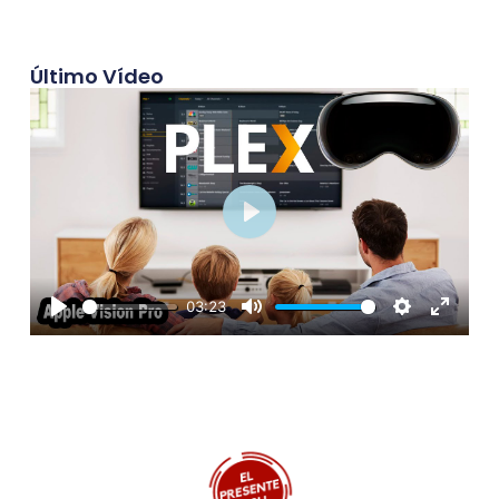
Último Vídeo
Play
03:23
Play
Mute
Settings
Enter
fullscre