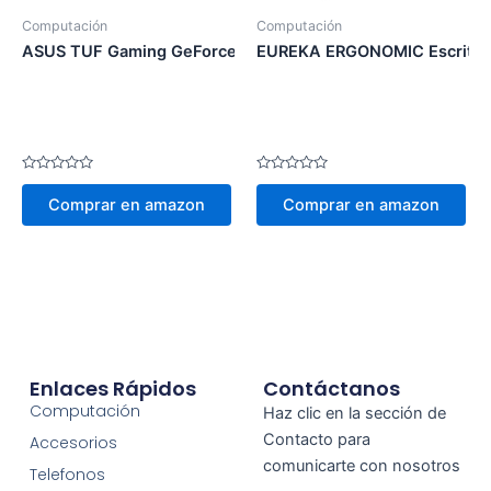
Computación
Computación
ASUS TUF Gaming GeForce RTX 3070 OC Edition 2021
EUREKA ERGONOMIC Escritori
Valorado
Valorado
en
en
Comprar en amazon
Comprar en amazon
0
0
de
de
5
5
Enlaces Rápidos
Contáctanos
Computación
Haz clic en la sección de
Contacto para
Accesorios
comunicarte con nosotros
Telefonos