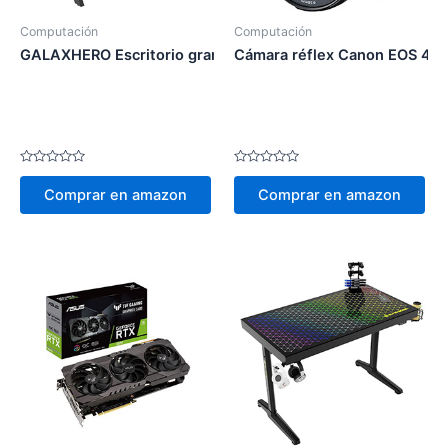
Computación
Computación
GALAXHERO Escritorio grande para juegos
Cámara réflex Canon EOS 40
Valorado
Valorado
en
en
Comprar en amazon
Comprar en amazon
0
0
de
de
5
5