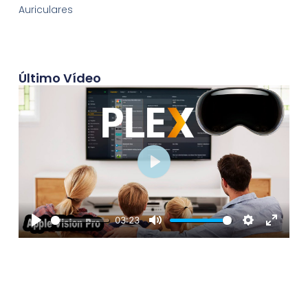
Auriculares
Último Vídeo
Play
03:23
Play
Mute
Settings
Enter
fullscre