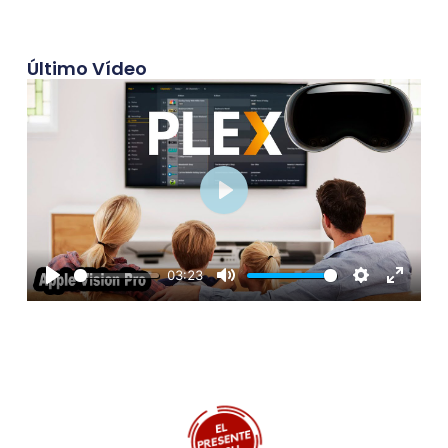
Último Vídeo
Play
03:23
Play
Mute
Settings
Enter
fullscre