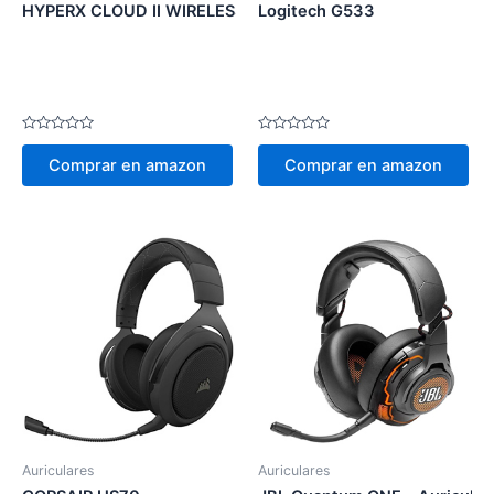
HYPERX CLOUD II WIRELESS
Logitech G533
Valorado
Valorado
en
en
Comprar en amazon
Comprar en amazon
0
0
de
de
5
5
Auriculares
Auriculares