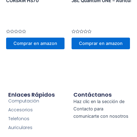
CORSAIR HS70
JBL Quantum ONE – Auricular
Valorado
Valorado
en
en
Comprar en amazon
Comprar en amazon
0
0
de
de
5
5
Enlaces Rápidos
Contáctanos
Computación
Haz clic en la sección de
Contacto para
Accesorios
comunicarte con nosotros
Telefonos
Auriculares