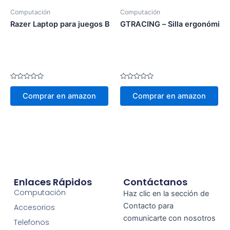
Computación
Computación
Razer Laptop para juegos Blade 15
GTRACING – Silla ergonómic
Valorado
Valorado
en
en
Comprar en amazon
Comprar en amazon
0
0
de
de
5
5
Enlaces Rápidos
Contáctanos
Computación
Haz clic en la sección de
Contacto para
Accesorios
comunicarte con nosotros
Telefonos