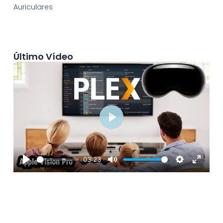
Auriculares
Último Vídeo
Play
03:23
Play
Mute
Settings
Enter
fullscre