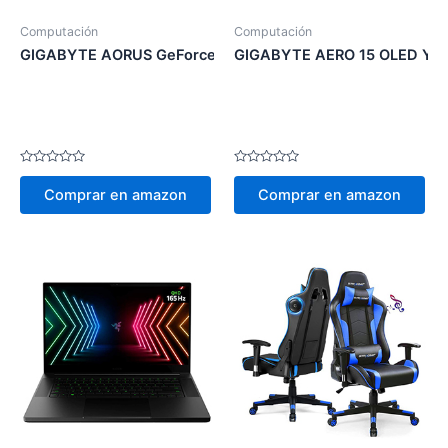
Computación
Computación
GIGABYTE AORUS GeForce RTX 3090 Xtreme WATERFORC
GIGABYTE AERO 15 OLED YD 
Valorado
Valorado
en
en
Comprar en amazon
Comprar en amazon
0
0
de
de
5
5