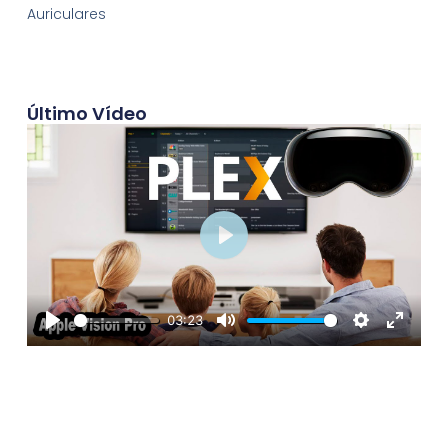
Auriculares
Último Vídeo
Play
03:23
Play
Mute
Settings
Enter
fullscre