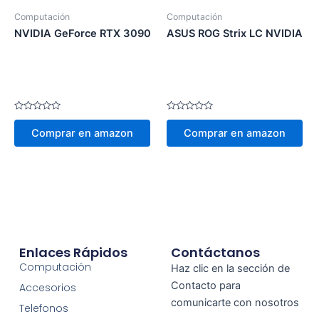
Computación
Computación
NVIDIA GeForce RTX 3090 Founders Edition
ASUS ROG Strix LC NVIDIA Ge
Valorado
Valorado
en
en
Comprar en amazon
Comprar en amazon
0
0
de
de
5
5
Enlaces Rápidos
Contáctanos
Computación
Haz clic en la sección de
Contacto para
Accesorios
comunicarte con nosotros
Telefonos