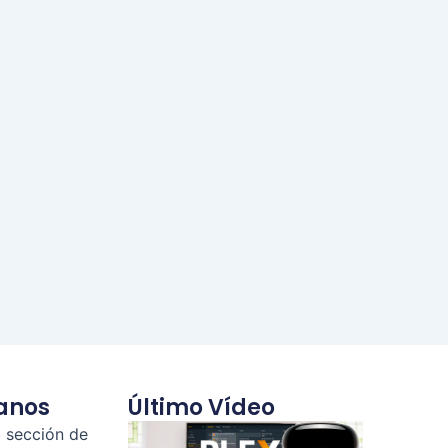
anos
Último Vídeo
a sección de