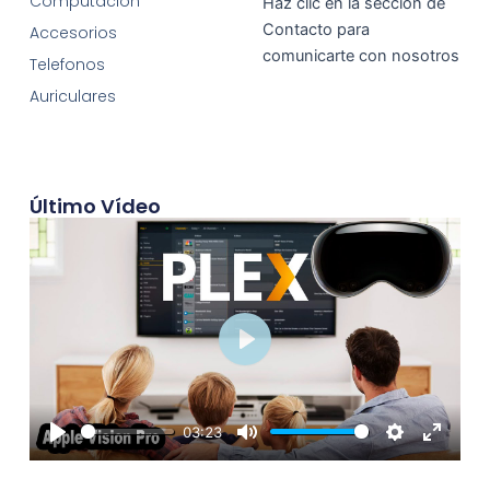
Computación
Haz clic en la sección de
Contacto para
Accesorios
comunicarte con nosotros
Telefonos
Auriculares
Último Vídeo
Play
03:23
Play
Mute
Settings
Enter
fullscre