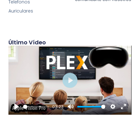
Telefonos
Auriculares
Último Vídeo
Play
03:23
Play
Mute
Settings
Enter
fullscre