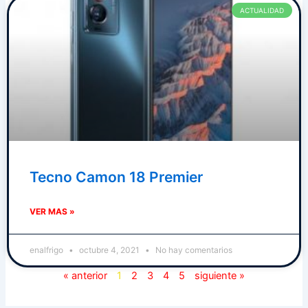
ACTUALIDAD
Tecno Camon 18 Premier
VER MAS »
enalfrigo
octubre 4, 2021
No hay comentarios
« anterior
1
2
3
4
5
siguiente »