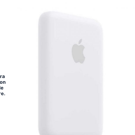
ra
con
de
re.