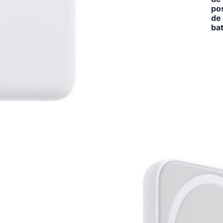
pos
de
ba