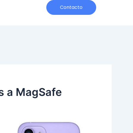
h
Contacto
as a MagSafe