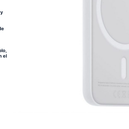
ry
de
lo,
n el