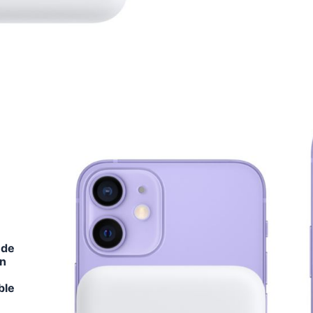
 de
on
ble