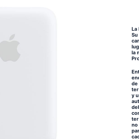
La
Su 
car
lu
la 
Pro
Ent
en
de
te
y u
aut
de
co
ter
no 
par
ca