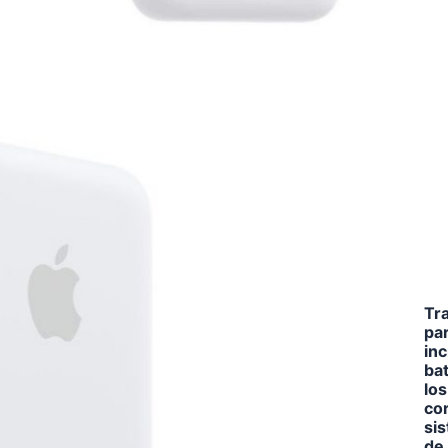
Tr
par
inc
ba
lo
cor
si
de 