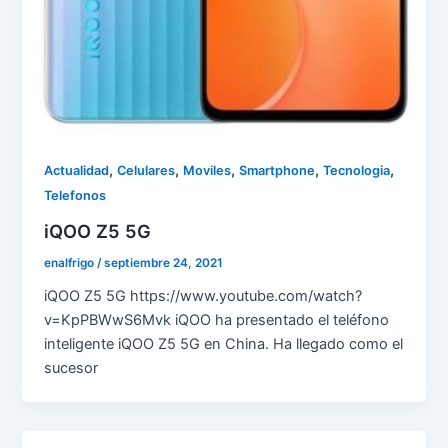
,
,
,
,
,
Actualidad
Celulares
Moviles
Smartphone
Tecnologia
Telefonos
iQOO Z5 5G
enalfrigo
/
septiembre 24, 2021
iQOO Z5 5G https://www.youtube.com/watch?
v=KpPBWwS6Mvk iQOO ha presentado el teléfono
inteligente iQOO Z5 5G en China. Ha llegado como el
sucesor