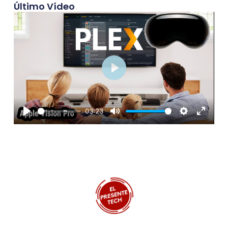
Último Vídeo
Play
03:23
Play
Mute
Settings
Enter
fullscre