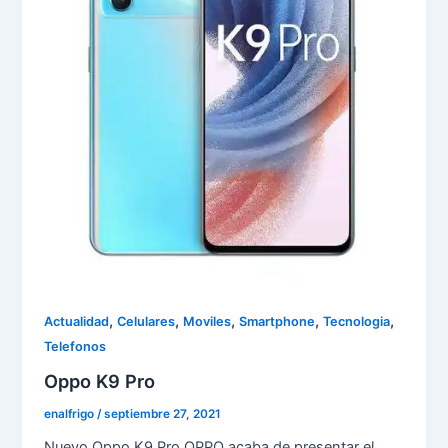
,
,
,
,
,
Actualidad
Celulares
Moviles
Smartphone
Tecnologia
Telefonos
Oppo K9 Pro
enalfrigo
/
septiembre 27, 2021
Nuevo Oppo K9 Pro OPPO acaba de presentar el