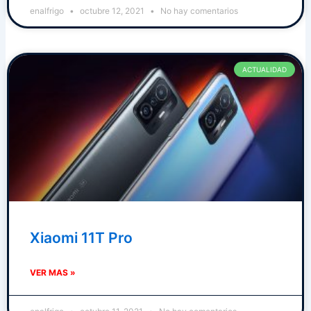
enalfrigo
octubre 12, 2021
No hay comentarios
ACTUALIDAD
Xiaomi 11T Pro
VER MAS »