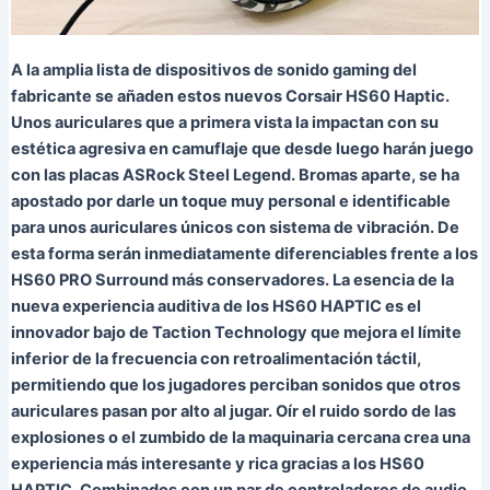
A la amplia lista de dispositivos de sonido gaming del
fabricante se añaden estos nuevos Corsair HS60 Haptic.
Unos auriculares que a primera vista la impactan con su
estética agresiva en camuflaje que desde luego harán juego
con las placas ASRock Steel Legend. Bromas aparte, se ha
apostado por darle un toque muy personal e identificable
para unos auriculares únicos con sistema de vibración. De
esta forma serán inmediatamente diferenciables frente a los
HS60 PRO Surround más conservadores. La esencia de la
nueva experiencia auditiva de los HS60 HAPTIC es el
innovador bajo de Taction Technology que mejora el límite
inferior de la frecuencia con retroalimentación táctil,
permitiendo que los jugadores perciban sonidos que otros
auriculares pasan por alto al jugar. Oír el ruido sordo de las
explosiones o el zumbido de la maquinaria cercana crea una
experiencia más interesante y rica gracias a los HS60
HAPTIC. Combinados con un par de controladores de audio