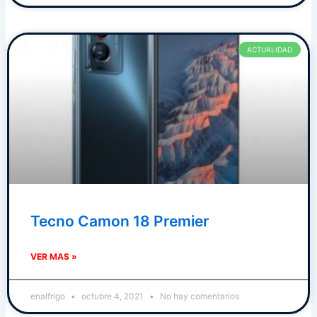
ACTUALIDAD
Tecno Camon 18 Premier
VER MAS »
enalfrigo
octubre 4, 2021
No hay comentarios