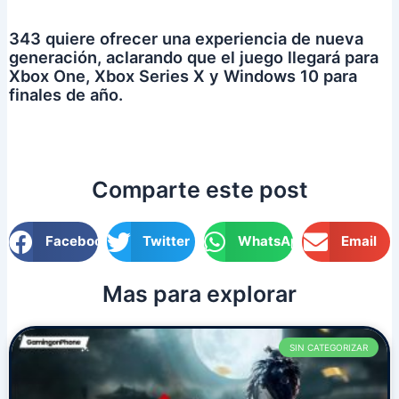
343 quiere ofrecer una experiencia de nueva
generación, aclarando que el juego llegará para
Xbox One, Xbox Series X y Windows 10 para
finales de año.
Comparte este post
Facebook
Twitter
WhatsApp
Email
Mas para explorar
P
P
P
P
P
SIN CATEGORIZAR
a
a
a
a
a
g
g
g
g
g