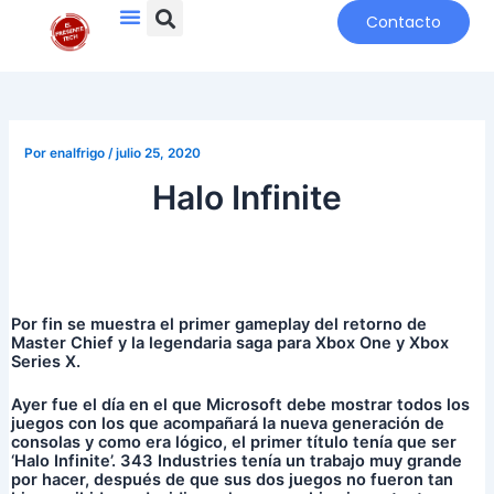
Search
Menu
Ir
Navegación
Contacto
al
de
contenido
entradas
Por
enalfrigo
/
julio 25, 2020
Halo Infinite
Por fin se muestra el primer gameplay del retorno de
Master Chief y la legendaria saga para Xbox One y Xbox
Series X.
Ayer fue el día en el que Microsoft debe mostrar todos los
juegos con los que acompañará la nueva generación de
consolas y como era lógico, el primer título tenía que ser
‘Halo Infinite’. 343 Industries tenía un trabajo muy grande
por hacer, después de que sus dos juegos no fueron tan