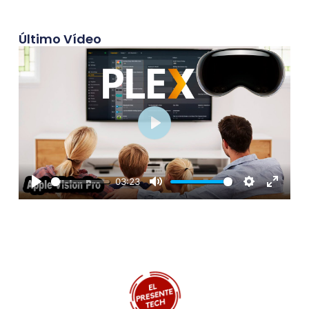
Último Vídeo
Play
03:23
Play
Mute
Settings
Enter
fullscre