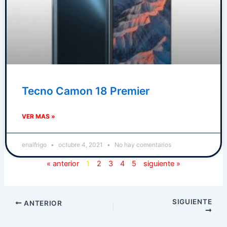
Tecno Camon 18 Premier
VER MAS »
enalfrigo
octubre 4, 2021
No hay comentarios
« anterior
1
2
3
4
5
siguiente »
SIGUIENTE
ANTERIOR