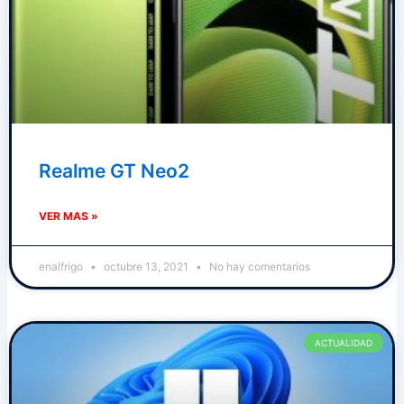
Realme GT Neo2
VER MAS »
enalfrigo
octubre 13, 2021
No hay comentarios
ACTUALIDAD