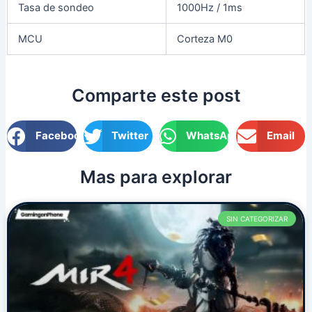
Tasa de sondeo
1000Hz / 1ms
MCU
Corteza M0
Comparte este post
Facebook
Twitter
WhatsApp
Email
Mas para explorar
P
P
P
P
P
SIN CATEGORIZAR
a
a
a
a
a
g
g
g
g
g
e
e
e
e
e