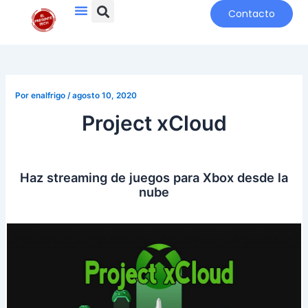
Search
Menu
Ir
Navegación
Contacto
al
de
contenido
entradas
Por
enalfrigo
/
agosto 10, 2020
Project xCloud
Haz streaming de juegos para Xbox desde la
nube