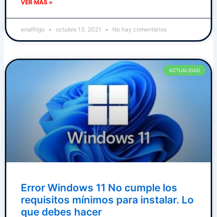
VER MAS »
enalfrigo
octubre 13, 2021
No hay comentarios
ACTUALIDAD
Error Windows 11 No cumple los
requisitos mínimos para instalar. Lo
que debes hacer