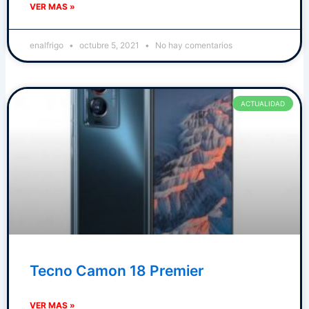
VER MAS »
enalfrigo
octubre 5, 2021
No hay comentarios
ACTUALIDAD
Tecno Camon 18 Premier
VER MAS »