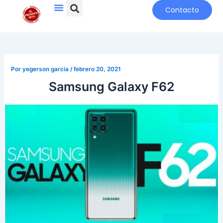
Search
Menu
Ir
Navegación
Contacto
al
de
contenido
entradas
Por
yegerson garcia
/
febrero 20, 2021
Samsung Galaxy F62