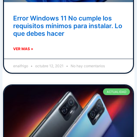
Error Windows 11 No cumple los
requisitos mínimos para instalar. Lo
que debes hacer
VER MAS »
enalfrigo
octubre 12, 2021
No hay comentarios
ACTUALIDAD