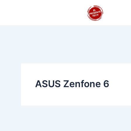
Ir
al
contenido
ASUS Zenfone 6