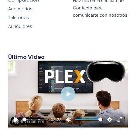
Computación
Haz clic en la sección de
Contacto para
Accesorios
comunicarte con nosotros
Telefonos
Auriculares
Último Vídeo
Play
03:23
Play
Mute
Settings
Enter
fullscre