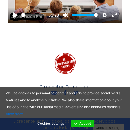
03:23
Play
Mute
Settings
Enter
fullscre
Tu canal de Tecnología
Y
F
T
We use cookies to personalise content and ads, to provide social media
o
a
w
features and to analyse our traffic. We also share information about your
u
c
i
t
e
t
use of our site with our social media, advertising and analytics partners.
u
b
t
View more
b
o
e
ElpresenteTech© Todos los derechos reservados.
e
o
r
Cookies settings
Accept
Desarrollado por Xhlar
k
Cookies settings