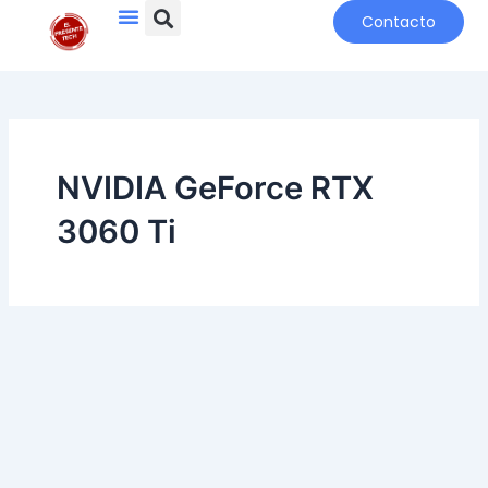
Search
Menu
Ir
Contacto
al
contenido
NVIDIA GeForce RTX
3060 Ti