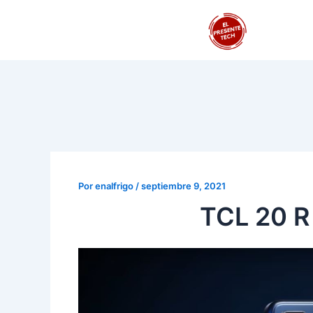
Ir
Navegación
al
de
contenido
entradas
Por
enalfrigo
/
septiembre 9, 2021
TCL 20 R