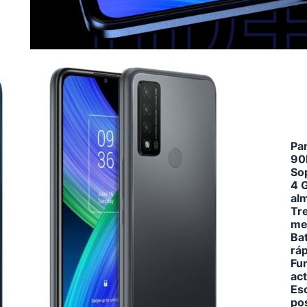
Pa
90
So
4 
al
Tre
me
Ba
rá
Fun
ac
Esc
po