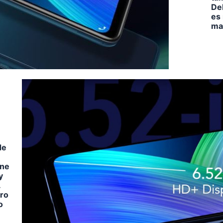
Deb
es
may
de
ene
y
.
ero
o