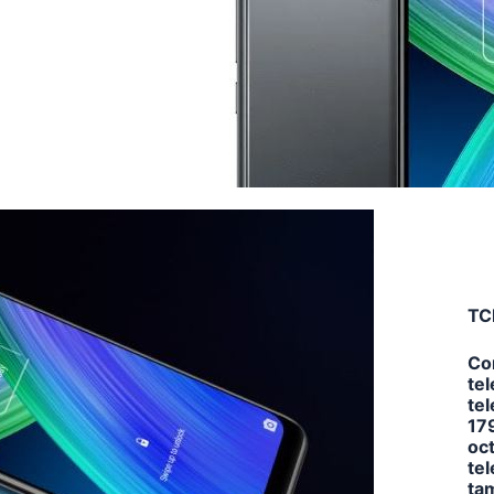
TC
Con
tel
tel
179
oct
te
ta