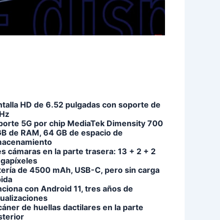
ntalla HD de 6.52 pulgadas con soporte de
Hz
porte 5G por chip MediaTek Dimensity 700
GB de RAM, 64 GB de espacio de
macenamiento
s cámaras en la parte trasera: 13 + 2 + 2
gapíxeles
tería de 4500 mAh, USB-C, pero sin carga
pida
ciona con Android 11, tres años de
tualizaciones
áner de huellas dactilares en la parte
sterior