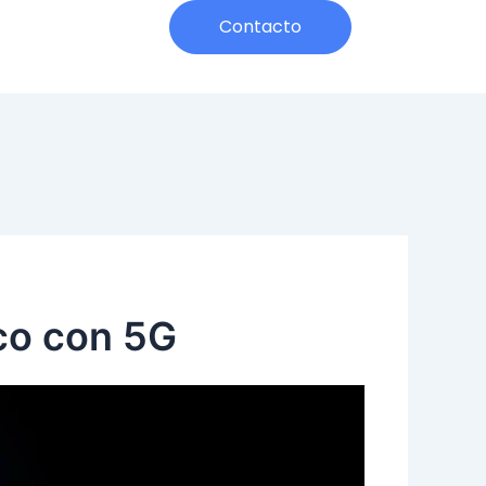
h
Contacto
co con 5G