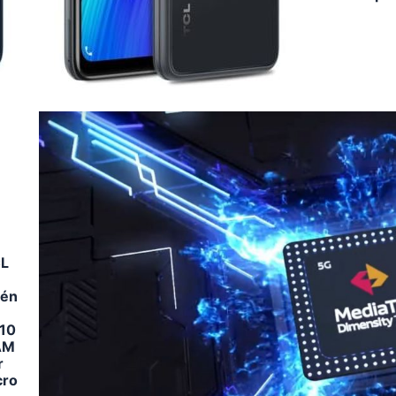
CL
ién
 10
RAM
r
cro