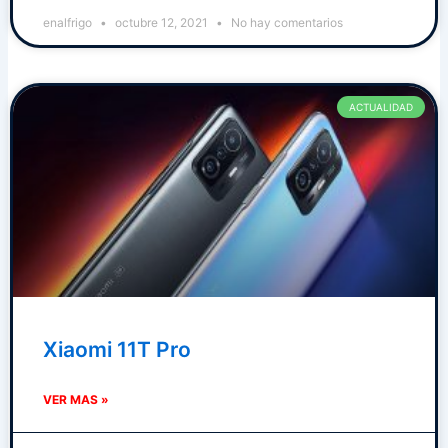
enalfrigo
octubre 12, 2021
No hay comentarios
ACTUALIDAD
Xiaomi 11T Pro
VER MAS »