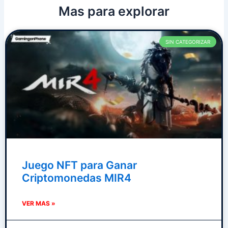
Mas para explorar
P
P
P
P
P
SIN CATEGORIZAR
a
a
a
a
a
g
g
g
g
g
e
e
e
e
e
Juego NFT para Ganar
Criptomonedas MIR4
VER MAS »