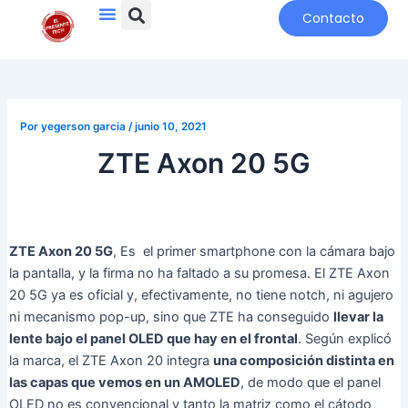
Search
Menu
Ir
Navegación
Contacto
al
de
contenido
entradas
Por
yegerson garcia
/
junio 10, 2021
ZTE Axon 20 5G
ZTE Axon 20 5G
, Es el primer smartphone con la cámara bajo
la pantalla, y la firma no ha faltado a su promesa. El ZTE Axon
20 5G ya es oficial y, efectivamente, no tiene notch, ni agujero
ni mecanismo pop-up, sino que ZTE ha conseguido
llevar la
lente bajo el panel OLED que hay en el frontal
. Según explicó
la marca, el ZTE Axon 20 integra
una composición distinta en
las capas que vemos en un AMOLED
, de modo que el panel
OLED no es convencional y tanto la matriz como el cátodo