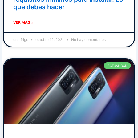
que debes hacer
VER MAS »
enalfrigo
octubre 12, 2021
No hay comentarios
ACTUALIDAD