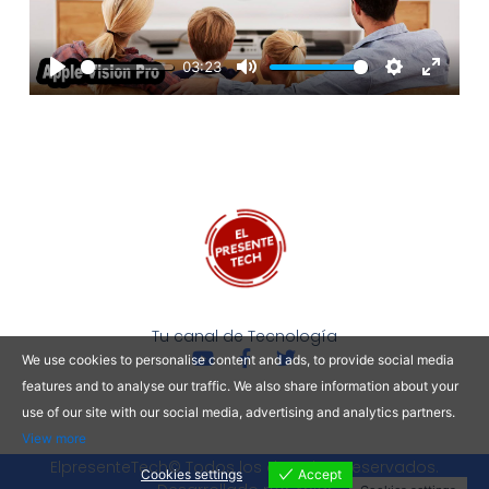
03:23
Play
Mute
Settings
Enter
fullscre
Tu canal de Tecnología
Y
F
T
We use cookies to personalise content and ads, to provide social media
o
a
w
features and to analyse our traffic. We also share information about your
u
c
i
use of our site with our social media, advertising and analytics partners.
t
e
t
u
b
t
View more
b
o
e
ElpresenteTech© Todos los derechos reservados.
e
o
r
Cookies settings
Accept