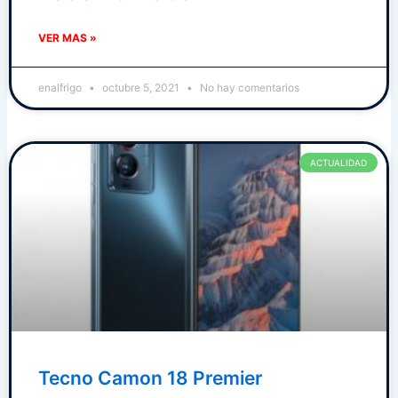
VER MAS »
enalfrigo
octubre 5, 2021
No hay comentarios
ACTUALIDAD
Tecno Camon 18 Premier