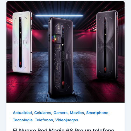
,
,
,
,
,
Actualidad
Celulares
Gamers
Moviles
Smartphone
,
,
Tecnologia
Telefonos
Videojuegos
El Nuevo Red Magic 6S Pro un telefono