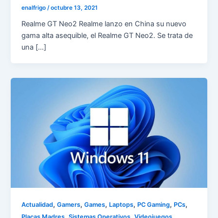
enalfrigo
/
octubre 13, 2021
Realme GT Neo2 Realme lanzo en China su nuevo
gama alta asequible, el Realme GT Neo2. Se trata de
una […]
,
,
,
,
,
,
Actualidad
Gamers
Games
Laptops
PC Gaming
PCs
,
,
,
Placas Madres
Sistemas Operativos
Videojuegos