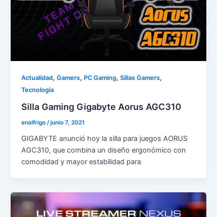
,
,
,
,
Actualidad
Gamers
PC Gaming
Sillas Gamers
Tecnologia
Silla Gaming Gigabyte Aorus AGC310
enalfrigo
/
junio 7, 2021
GIGABYTE anunció hoy la silla para juegos AORUS
AGC310, que combina un diseño ergonómico con
comodidad y mayor estabilidad para