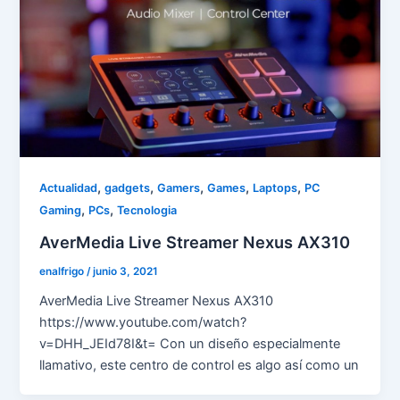
,
,
,
,
,
Actualidad
gadgets
Gamers
Games
Laptops
PC
,
,
Gaming
PCs
Tecnologia
AverMedia Live Streamer Nexus AX310
enalfrigo
/
junio 3, 2021
AverMedia Live Streamer Nexus AX310
https://www.youtube.com/watch?
v=DHH_JEId78I&t= Con un diseño especialmente
llamativo, este centro de control es algo así como un