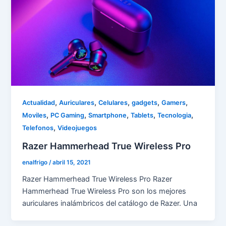
,
,
,
,
,
Actualidad
Auriculares
Celulares
gadgets
Gamers
,
,
,
,
,
Moviles
PC Gaming
Smartphone
Tablets
Tecnologia
,
Telefonos
Videojuegos
Razer Hammerhead True Wireless Pro
enalfrigo
/
abril 15, 2021
Razer Hammerhead True Wireless Pro Razer
Hammerhead True Wireless Pro son los mejores
auriculares inalámbricos del catálogo de Razer. Una