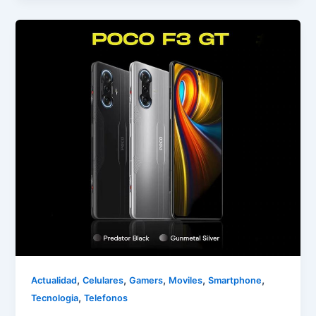
,
,
,
,
,
Actualidad
Celulares
Gamers
Moviles
Smartphone
,
Tecnologia
Telefonos