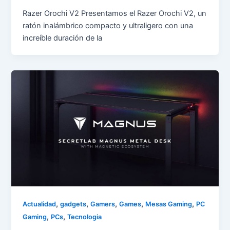
Razer Orochi V2 Presentamos el Razer Orochi V2, un
ratón inalámbrico compacto y ultraligero con una
increíble duración de la
,
,
,
,
,
Actualidad
gadgets
Gamers
Games
Mesas Gaming
PC
,
,
Gaming
PCs
Tecnologia