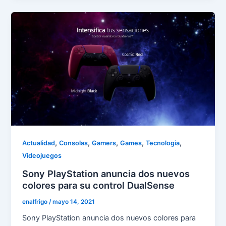
,
,
,
,
,
Actualidad
Consolas
Gamers
Games
Tecnologia
Videojuegos
Sony PlayStation anuncia dos nuevos
colores para su control DualSense
enalfrigo
/
mayo 14, 2021
Sony PlayStation anuncia dos nuevos colores para