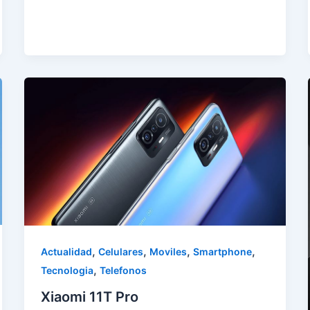
,
,
,
,
Actualidad
Celulares
Moviles
Smartphone
,
Tecnologia
Telefonos
Xiaomi 11T Pro