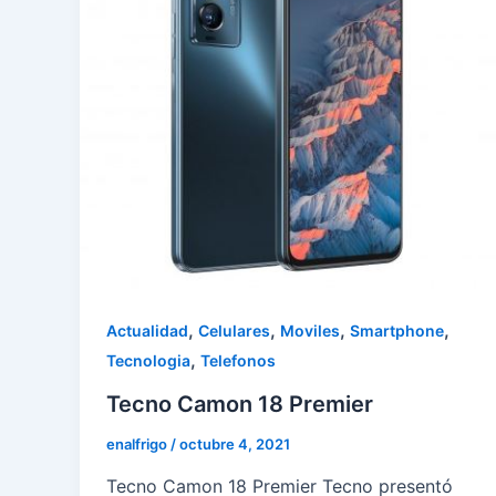
,
,
,
,
Actualidad
Celulares
Moviles
Smartphone
,
Tecnologia
Telefonos
Tecno Camon 18 Premier
enalfrigo
/
octubre 4, 2021
Tecno Camon 18 Premier Tecno presentó