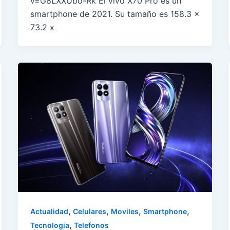
v=G8LXXUbo-Rk El vivo X70 Pro es un
smartphone de 2021. Su tamaño es 158.3 x
73.2 x
,
,
,
,
Actualidad
Celulares
Moviles
Smartphone
,
Tecnologia
Telefonos