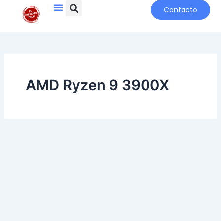
Search
Menu
Ir
Contacto
al
contenido
AMD Ryzen 9 3900X