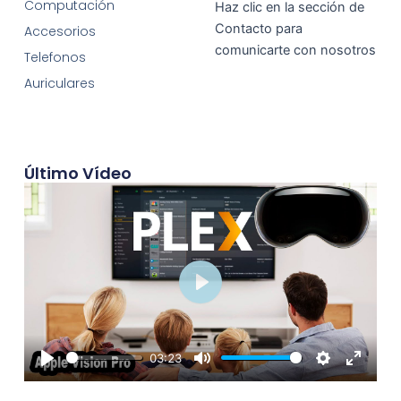
Computación
Haz clic en la sección de
Contacto para
Accesorios
comunicarte con nosotros
Telefonos
Auriculares
Último Vídeo
Play
03:23
Play
Mute
Settings
Enter
fullscre