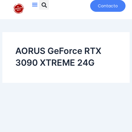
Search
Menu
Ir
Contacto
al
contenido
AORUS GeForce RTX
3090 XTREME 24G