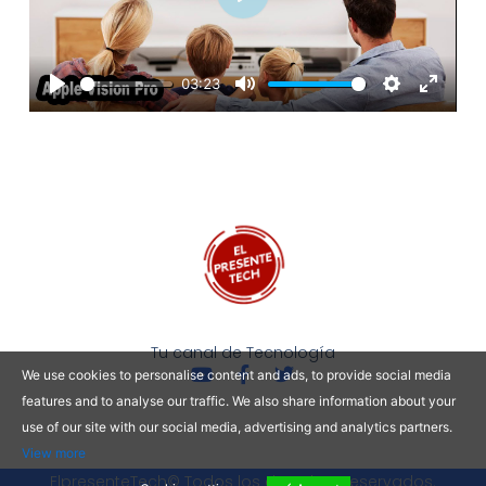
Play
03:23
Play
Mute
Settings
Enter
fullscre
Tu canal de Tecnología
Y
F
T
We use cookies to personalise content and ads, to provide social media
o
a
w
features and to analyse our traffic. We also share information about your
u
c
i
use of our site with our social media, advertising and analytics partners.
t
e
t
u
b
t
View more
b
o
e
ElpresenteTech© Todos los derechos reservados.