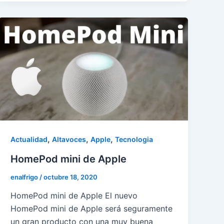
,
,
,
Actualidad
Altavoces
Apple
Tecnologia
HomePod mini de Apple
enalfrigo
/
octubre 18, 2020
HomePod mini de Apple El nuevo
HomePod mini de Apple será seguramente
un gran producto con una muy buena