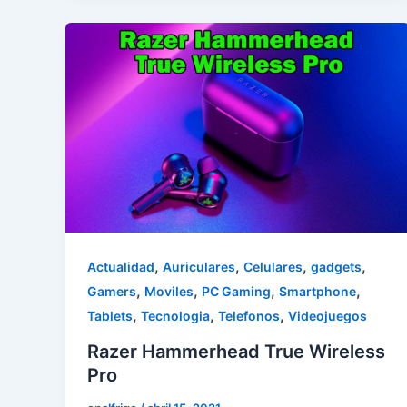
,
,
,
,
Actualidad
Auriculares
Celulares
gadgets
,
,
,
,
Gamers
Moviles
PC Gaming
Smartphone
,
,
,
Tablets
Tecnologia
Telefonos
Videojuegos
Razer Hammerhead True Wireless
Pro