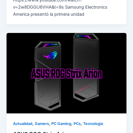
https://www.youtube.com/watch?
v=2w8DGGU6VHA&t=9s Samsung Electronics
America presentó la primera unidad
,
,
,
,
Actualidad
Gamers
PC Gaming
PCs
Tecnologia