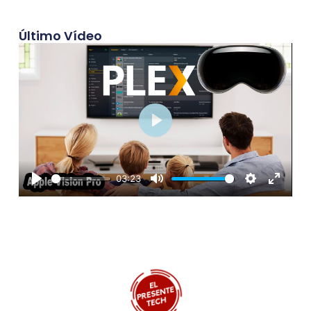
Último Vídeo
Play
03:23
Play
Mute
Settings
Enter
fullscre