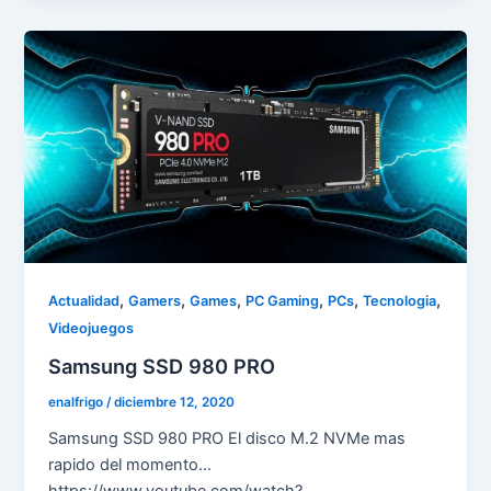
,
,
,
,
,
,
Actualidad
Gamers
Games
PC Gaming
PCs
Tecnologia
Videojuegos
Samsung SSD 980 PRO
enalfrigo
/
diciembre 12, 2020
Samsung SSD 980 PRO El disco M.2 NVMe mas
rapido del momento…