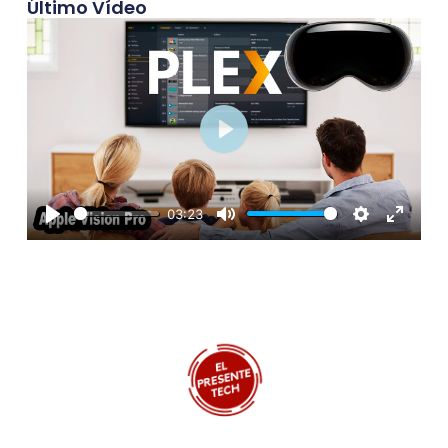
Último Vídeo
Play
03:23
Play
Mute
Settings
Enter
fullscre