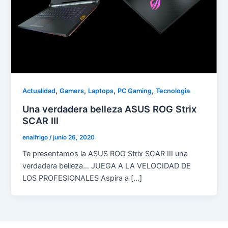
,
,
,
,
Actualidad
Gamers
Laptops
PC Gaming
Tecnologia
Una verdadera belleza ASUS ROG Strix
SCAR III
enalfrigo
/
junio 26, 2020
Te presentamos la ASUS ROG Strix SCAR III una
verdadera belleza… JUEGA A LA VELOCIDAD DE
LOS PROFESIONALES Aspira a […]