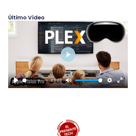
Último Vídeo
Play
03:23
Play
Mute
Settings
Enter
fullscre