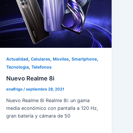
,
,
,
,
Actualidad
Celulares
Moviles
Smartphone
,
Tecnologia
Telefonos
Nuevo Realme 8i
enalfrigo
/
septiembre 28, 2021
Nuevo Realme 8i Realme 8i: un gama
media económico con pantalla a 120 Hz,
gran batería y cámara de 50