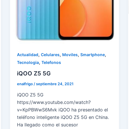
,
,
,
,
Actualidad
Celulares
Moviles
Smartphone
,
Tecnologia
Telefonos
iQOO Z5 5G
enalfrigo
/
septiembre 24, 2021
iQOO Z5 5G
https://www.youtube.com/watch?
v=KpPBWwS6Mvk iQOO ha presentado el
teléfono inteligente iQOO Z5 5G en China.
Ha llegado como el sucesor