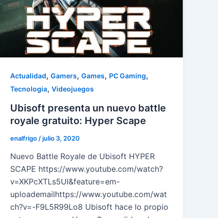
,
,
,
,
Actualidad
Gamers
Games
PC Gaming
,
Tecnologia
Videojuegos
Ubisoft presenta un nuevo battle
royale gratuito: Hyper Scape
enalfrigo
/
julio 3, 2020
Nuevo Battle Royale de Ubisoft HYPER
SCAPE https://www.youtube.com/watch?
v=XKPcXTLs5UI&feature=em-
uploademailhttps://www.youtube.com/wat
ch?v=-F9L5R99Lo8 Ubisoft hace lo propio