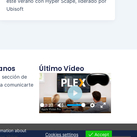
este verano con Hyper Scape, liderado por
Ubisoft
anos
Último Vídeo
a sección de
ra comunicarte
Play
03:23
Play
Mute
Settings
Enter
fullscreen
ormation about
Cookies settings
Accept
or Xhlar