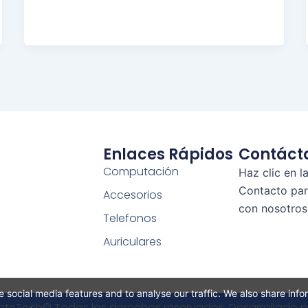
Enlaces Rápidos
Contáct
Computación
Haz clic en l
Contacto pa
Accesorios
con nosotros
Telefonos
Auriculares
 social media features and to analyse our traffic. We also share inf
nteTech© Todos los derechos reservados. Desarrollado p